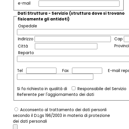
e-mail
Dati Struttura - Servizio
(struttura dove si trovano
fisicamente gli antidoti)
Ospedale
Indirizzo
Cap
Provinc
Città
Reparto
Tel
Fax
E-mail rep
Si fa richiesta in qualità di
Respo
Referente per l'aggiornamento dei dati
Acconsento al trattamento dei dati personli
secondo il D.Lgs 196/2003 in materia di protezione
dei dati personali